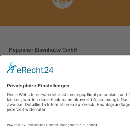
Meppener Eisenhütte GmbH
Hasebrinkstraße 5
49716 Meppen
Telefon: 05931/93 06-0
info@meppener-eisenhuette.de